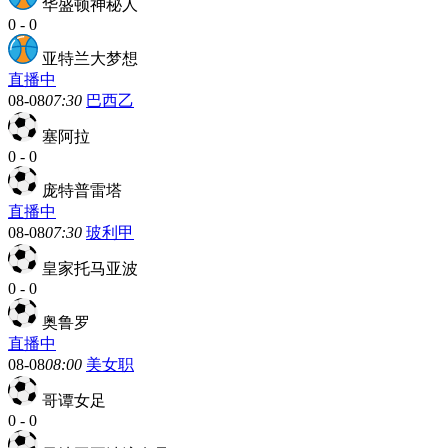
华盛顿神秘人
0
-
0
亚特兰大梦想
直播中
08-08
07:30
巴西乙
塞阿拉
0
-
0
庞特普雷塔
直播中
08-08
07:30
玻利甲
皇家托马亚波
0
-
0
奥鲁罗
直播中
08-08
08:00
美女职
哥谭女足
0
-
0