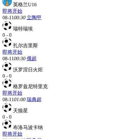
英格兰U16
即将开始
08-11
00:30
立陶甲
瑞特瑞埃
0
-
0
扎尔吉里斯
即将开始
08-11
00:30
俄超
沃罗涅日火炬
0
-
0
格罗兹尼特里克
即将开始
08-11
01:00
瑞典超
天狼星
0
-
0
布洛马波卡纳
即将开始