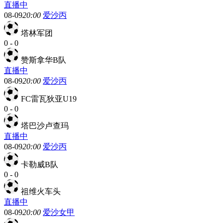
直播中
08-09
20:00
爱沙丙
塔林军团
0
-
0
赞斯拿华B队
直播中
08-09
20:00
爱沙丙
FC雷瓦狄亚U19
0
-
0
塔巴沙卢查玛
直播中
08-09
20:00
爱沙丙
卡勒威B队
0
-
0
祖维火车头
直播中
08-09
20:00
爱沙女甲