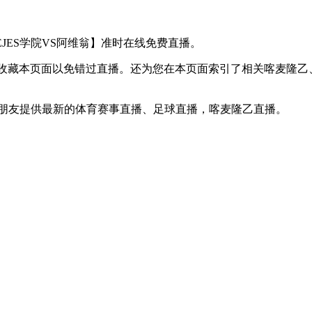
APEJES学院VS阿维翁】准时在线免费直播。
】收藏本页面以免错过直播。还为您在本页面索引了相关喀麦隆乙、
球迷朋友提供最新的体育赛事直播、足球直播，喀麦隆乙直播。