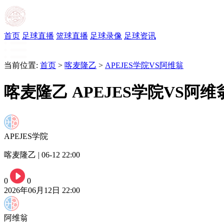
首页
足球直播
篮球直播
足球录像
足球资讯
当前位置:
首页
>
喀麦隆乙
>
APEJES学院VS阿维翁
喀麦隆乙 APEJES学院VS阿维
APEJES学院
喀麦隆乙 | 06-12 22:00
0
0
2026年06月12日 22:00
阿维翁