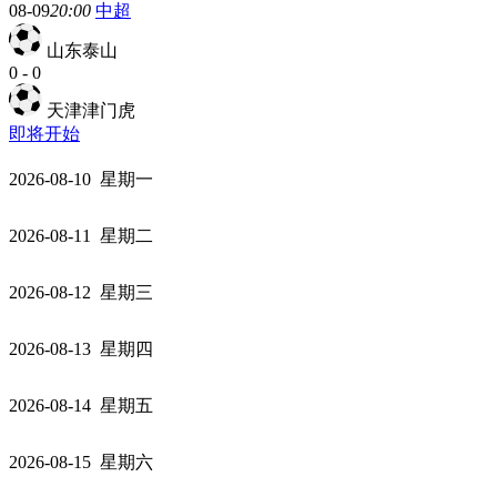
08-09
20:00
中超
山东泰山
0
-
0
天津津门虎
即将开始
2026-08-10 星期一
2026-08-11 星期二
2026-08-12 星期三
2026-08-13 星期四
2026-08-14 星期五
2026-08-15 星期六