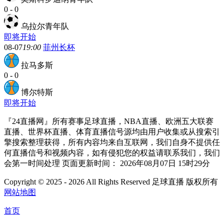
0
-
0
乌拉尔青年队
即将开始
08-07
19:00
菲州长杯
拉马多斯
0
-
0
博尔特斯
即将开始
『24直播网』所有赛事足球直播，NBA直播、欧洲五大联赛
直播、世界杯直播、体育直播信号源均由用户收集或从搜索引
擎搜索整理获得，所有内容均来自互联网，我们自身不提供任
何直播信号和视频内容，如有侵犯您的权益请联系我们，我们
会第一时间处理 页面更新时间： 2026年08月07日 15时29分
Copyright © 2025 - 2026 All Rights Reserved 足球直播 版权所有
网站地图
首页