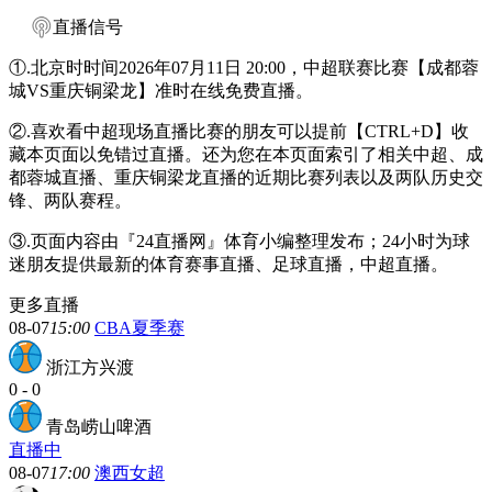
直播信号
①.北京时时间2026年07月11日 20:00，中超联赛比赛【成都蓉
城VS重庆铜梁龙】准时在线免费直播。
②.喜欢看中超现场直播比赛的朋友可以提前【CTRL+D】收
藏本页面以免错过直播。还为您在本页面索引了相关中超、成
都蓉城直播、重庆铜梁龙直播的近期比赛列表以及两队历史交
锋、两队赛程。
③.页面内容由『24直播网』体育小编整理发布；24小时为球
迷朋友提供最新的体育赛事直播、足球直播，中超直播。
更多直播
08-07
15:00
CBA夏季赛
浙江方兴渡
0
-
0
青岛崂山啤酒
直播中
08-07
17:00
澳西女超