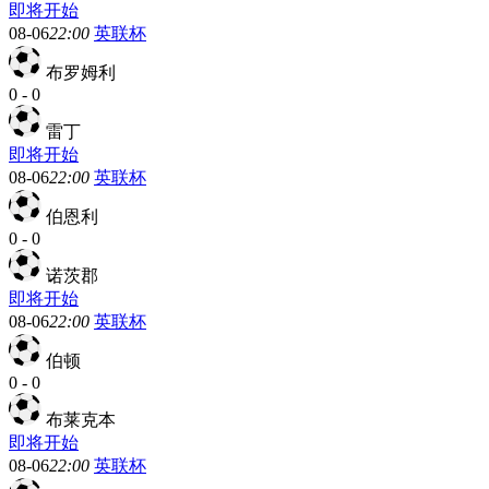
即将开始
08-06
22:00
英联杯
布罗姆利
0
-
0
雷丁
即将开始
08-06
22:00
英联杯
伯恩利
0
-
0
诺茨郡
即将开始
08-06
22:00
英联杯
伯顿
0
-
0
布莱克本
即将开始
08-06
22:00
英联杯