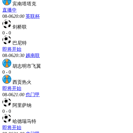
宾南塔塔克
直播中
08-06
20:00
英联杯
剑桥联
0
-
0
巴尼特
即将开始
08-06
20:30
越南联
胡志明市飞翼
0
-
0
西贡热火
即将开始
08-06
21:00
也门甲
阿里萨纳
0
-
0
哈德瑞马特
即将开始