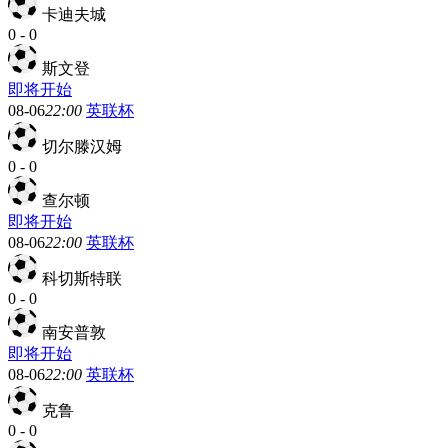
卡迪夫城
0
-
0
斯文登
即将开始
08-06
22:00
英联杯
切尔滕汉姆
0
-
0
查尔顿
即将开始
08-06
22:00
英联杯
科切斯特联
0
-
0
南安普敦
即将开始
08-06
22:00
英联杯
克鲁
0
-
0