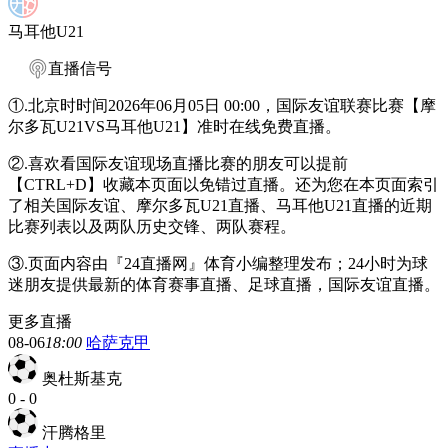
马耳他U21
直播信号
①.北京时时间2026年06月05日 00:00，国际友谊联赛比赛【摩
尔多瓦U21VS马耳他U21】准时在线免费直播。
②.喜欢看国际友谊现场直播比赛的朋友可以提前
【CTRL+D】收藏本页面以免错过直播。还为您在本页面索引
了相关国际友谊、摩尔多瓦U21直播、马耳他U21直播的近期
比赛列表以及两队历史交锋、两队赛程。
③.页面内容由『24直播网』体育小编整理发布；24小时为球
迷朋友提供最新的体育赛事直播、足球直播，国际友谊直播。
更多直播
08-06
18:00
哈萨克甲
奥杜斯基克
0
-
0
汗腾格里