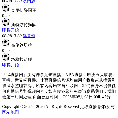
08-08
13:00
澳南超
克罗伊登国王
0
-
0
斯特尔特狮队
即将开始
08-08
13:00
澳首超
布伦达贝拉
0
-
0
塔格拉诺联
即将开始
『24直播网』所有赛事足球直播，NBA直播、欧洲五大联赛
直播、世界杯直播、体育直播信号源均由用户收集或从搜索引
擎搜索整理获得，所有内容均来自互联网，我们自身不提供任
何直播信号和视频内容，如有侵犯您的权益请联系我们，我们
会第一时间处理 页面更新时间： 2026年08月08日 09时47分
Copyright © 2025 - 2026 All Rights Reserved 足球直播 版权所有
网站地图