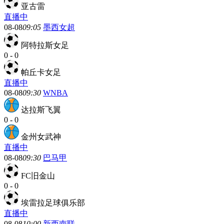
亚古雷
直播中
08-08
09:05
墨西女超
阿特拉斯女足
0
-
0
帕丘卡女足
直播中
08-08
09:30
WNBA
达拉斯飞翼
0
-
0
金州女武神
直播中
08-08
09:30
巴马甲
FC旧金山
0
-
0
埃雷拉足球俱乐部
直播中
08-08
10:00
新西南联