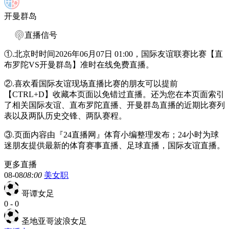
开曼群岛
直播信号
①.北京时时间2026年06月07日 01:00，国际友谊联赛比赛【直
布罗陀VS开曼群岛】准时在线免费直播。
②.喜欢看国际友谊现场直播比赛的朋友可以提前
【CTRL+D】收藏本页面以免错过直播。还为您在本页面索引
了相关国际友谊、直布罗陀直播、开曼群岛直播的近期比赛列
表以及两队历史交锋、两队赛程。
③.页面内容由『24直播网』体育小编整理发布；24小时为球
迷朋友提供最新的体育赛事直播、足球直播，国际友谊直播。
更多直播
08-08
08:00
美女职
哥谭女足
0
-
0
圣地亚哥波浪女足