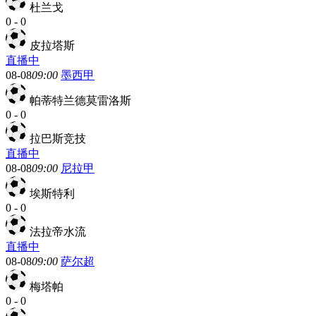
杜兰戈
0
-
0
皮拉塔斯
直播中
08-08
09:00
墨西甲
帕蒂特兰德莫雷洛斯
0
-
0
拉巴斯竞技
直播中
08-08
09:00
尼拉甲
埃斯特利
0
-
0
法拉帝水流
直播中
08-08
09:00
萨尔超
梅塔帕
0
-
0